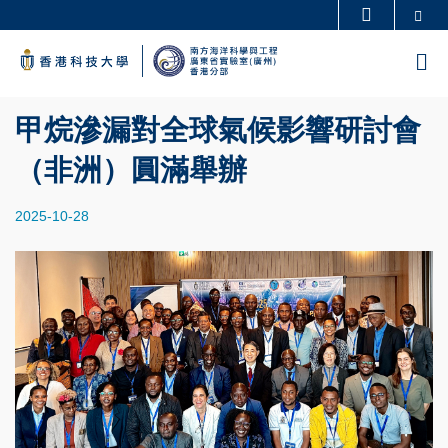
Skip
Se
更多科大概覽
to
科大新聞
學術部門索引
M
main
生活@科大
圖書館
content
校園地圖及指南
工作@科大
甲烷滲漏對全球氣候影響研討會
教授簡錄
認識科大
（非洲）圓滿舉辦
2025-10-28