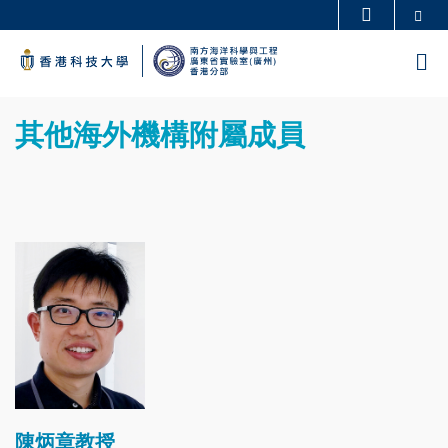
Skip
Se
更多科大概覽
to
科大新聞
學術部門索引
M
main
生活@科大
圖書館
content
Sections
校園地圖及指南
工作@科大
Text
其他海外機構附屬成員
教授簡錄
認識科大
Area
Image
陳炳章教授