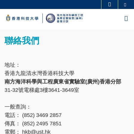
Skip
Se
更多科大概覽
to
科大新聞
學術部門索引
M
main
生活@科大
圖書館
content
Sections
校園地圖及指南
工作@科大
Left
Text
聯絡我們
教授簡錄
認識科大
Column
Area
地址：
香港九龍清水灣香港科技大學
南方海洋科學與工程廣東省實驗室(廣州)香港分部
31-32號電梯處3樓3641-3649室
一般查詢：
電話： (852) 3469 2857
傳真： (852) 2495 7851
電郵： hkb@ust.hk