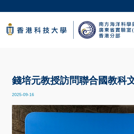
Skip
to
main
科大新聞
content
校園地圖及指南
導
航
連
錢培元教授訪問聯合國教科
結
2025-09-16