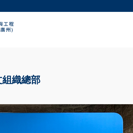
更多科大概覽
學術部門索引
生活@科大
工作@科大
教授簡錄
文組織總部