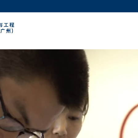
更多科大概览
学术部门索引
生活@科大
工作@科大
教授简录