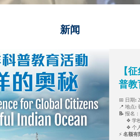
新闻
【征
普教
📅 日期
:
📍 地点
:
📝
报名
❖ 学校
❖ 个人
⚡ ​​​​​​​
名额有