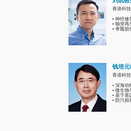
刘凯教
Image
香港科技
• 神经修
• 轴突再
• 脊髓损
钱培元
Image
香港科技
• 深海
• 微生
• 基于
• 防污