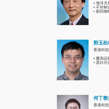
• 海洋
• 不对
• 新药
郭玉松
Image
香港科技
• 囊泡运
• 蛋白
何丁教
Image
香港科技