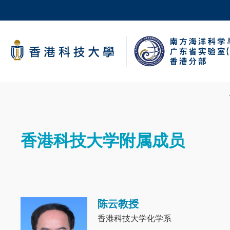
Skip
to
main
科大新闻
content
校园地图及指南
面
包
Sections
屑
香港科技大学附属成员
Text
Area
陈云教授
Image
香港科技大学化学系