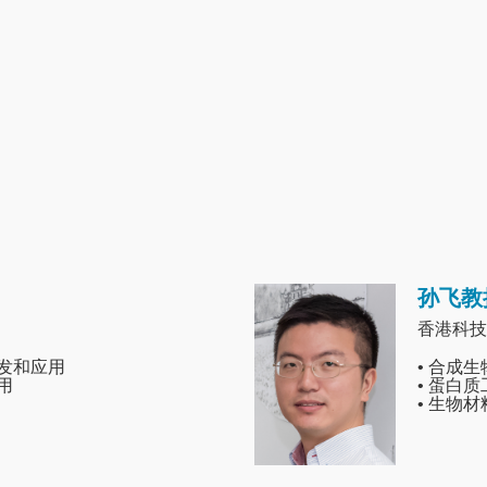
孙飞教
Image
香港科技
开发和应用
• 合成
用
• 蛋白
• 生物材