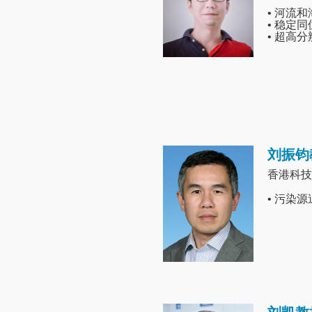
• 河流
• 稳定
• 超高
刘振钧
Image
香港科技
• 污染