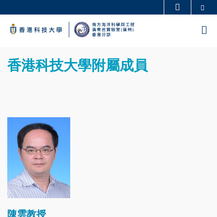
Skip
Se
更多科大概覽
to
科大新聞
學術部門索引
M
main
生活@科大
圖書館
content
Sections
校園地圖及指南
工作@科大
Text
香港科技大學附屬成員
教授簡錄
認識科大
Area
Image
陳雲教授