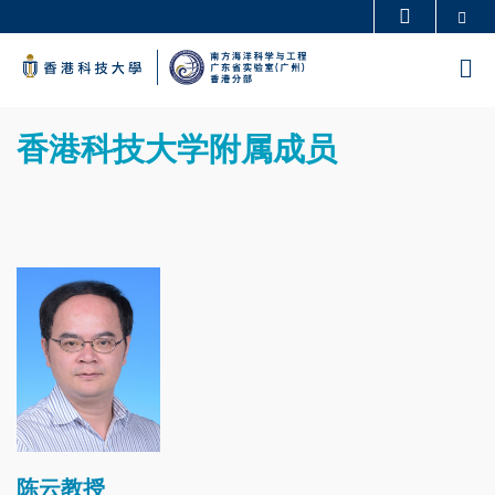
Skip
Se
更多科大概览
to
科大新闻
学术部门索引
M
main
生活@科大
图书馆
content
Sections
校园地图及指南
工作@科大
Text
香港科技大学附属成员
教授简录
认识科大
Area
Image
陈云教授