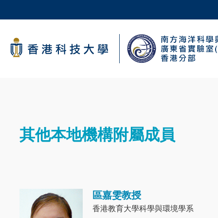
Skip
to
main
科大新聞
content
校園地圖及指南
導
航
Sections
連
其他本地機構附屬成員
Text
結
Area
區嘉雯教授
Image
香港教育大學科學與環境學系