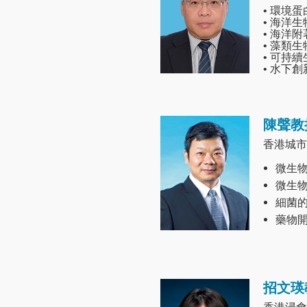
• 環境
• 海洋
• 海洋
• 藻類
• 可持
• 水下
陳聲教
Image
香港城市
微生
微生
細菌
藥物
招文瑛
Image