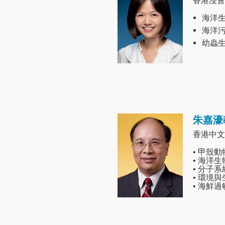
香港浸會
海洋
海洋
幼蟲
朱嘉濠
Image
香港中文
• 甲殼
• 海洋
• 分子
• 環境
• 海鮮