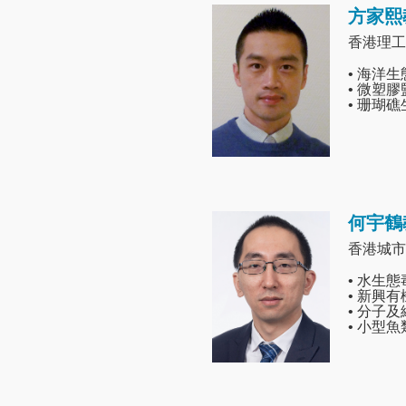
方家熙
Image
香港理工
• 海洋
• 微塑
• 珊瑚
何宇鶴
Image
香港城市
• 水生
• 新興
• 分子
• 小型