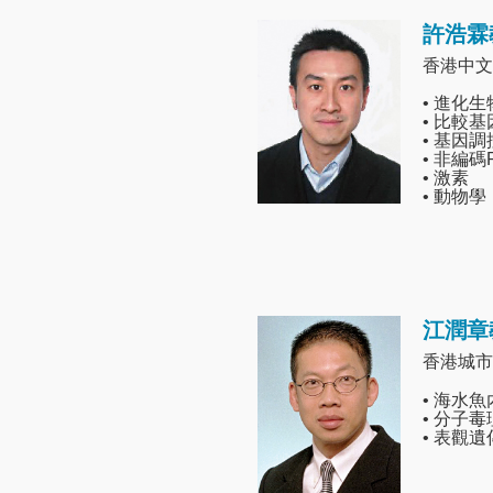
許浩霖
Image
香港中文
• 進化
• 比較
• 基因調
• 非編碼
• 激素
• 動物學
江潤章
Image
香港城市
• 海水
• 分子
• 表觀