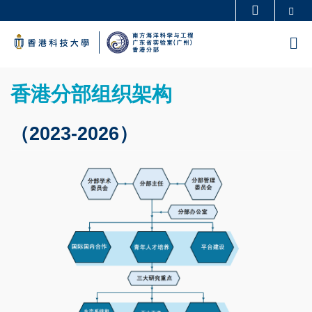
Skip
Se
更多科大概览
to
科大新闻
学术部门索引
M
main
生活@科大
图书馆
content
Sections
校园地图及指南
工作@科大
Text
香港分部组织架构
教授简录
认识科大
Area
（2023-2026）
Image
Image