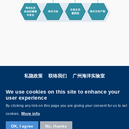
私隐政策
联络我们
广州海洋实验室
关注科大
We use cookies on this site to enhance your
user experience
By clicking any link on this page you are giving your consent for us to set
More info
cookies.
OK, I agree
No, thanks