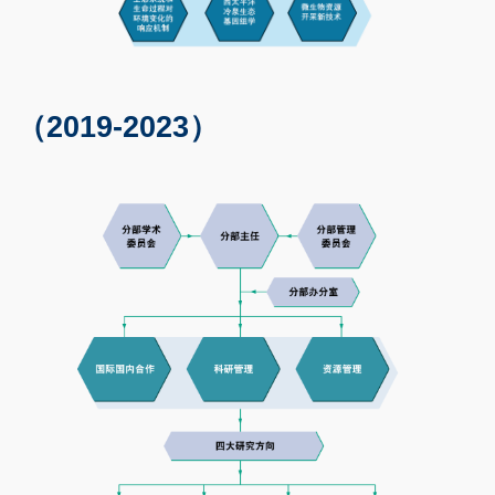
（2019-2023）
Text
Area
Image
Image