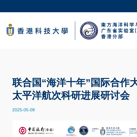
Skip
to
main
科大新闻
content
校园地图及指南
面
包
屑
联合国“海洋十年”国际合作
太平洋航次科研进展研讨会
2025-05-08