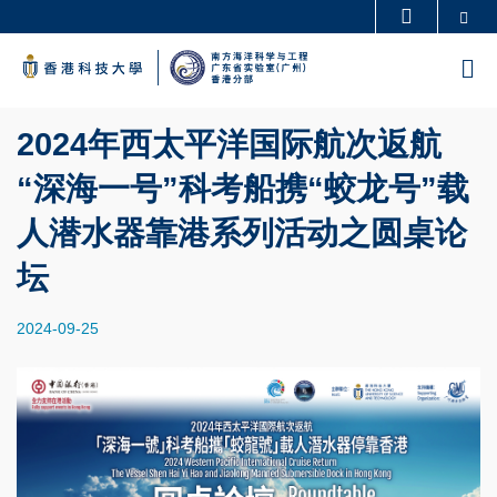
Skip
Se
更多科大概览
to
科大新闻
学术部门索引
M
main
生活@科大
图书馆
content
校园地图及指南
工作@科大
2024年西太平洋国际航次返航
教授简录
认识科大
“深海一号”科考船携“蛟龙号”载
人潜水器靠港系列活动之圆桌论
坛
2024-09-25